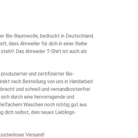
rünglicher
s
eller
s
0 €
ger Bio-Baumwolle, bedruckt in Deutschland.
lt, dass Ahrweiler für dich in einer Reihe
7 €.
teht! Das Ahrweiler T-Shirt ist auch als
produzierter und zertifizierter Bio-
rekt nach Bestellung von uns in Handarbeit
ebracht und schnell und versandkostenfrei
 sich durch eine hervorragende und
 vielfachem Waschen noch richtig gut aus
g dich selbst, dein neues Lieblings-
kostenloser Versand!