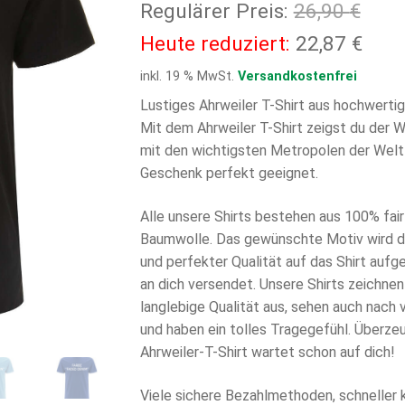
Ursp
Regulärer Preis:
26,90
€
Prei
Aktu
Heute reduziert:
22,87
€
war:
Prei
inkl. 19 % MwSt.
Versandkostenfrei
26,9
ist:
Lustiges Ahrweiler T-Shirt aus hochwerti
Mit dem Ahrweiler T-Shirt zeigst du der We
22,8
mit den wichtigsten Metropolen der Welt s
Geschenk perfekt geeignet.
Alle unsere Shirts bestehen aus 100% fair 
Baumwolle. Das gewünschte Motiv wird di
und perfekter Qualität auf das Shirt aufg
an dich versendet. Unsere Shirts zeichnen
langlebige Qualität aus, sehen auch nach
und haben ein tolles Tragegefühl. Überzeu
Ahrweiler-T-Shirt wartet schon auf dich!
Viele sichere Bezahlmethoden, schneller 