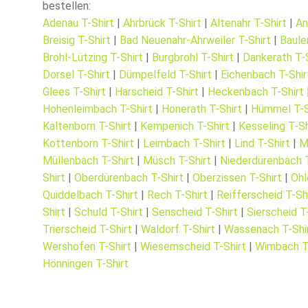
bestellen:
Adenau T-Shirt
|
Ahrbrück T-Shirt
|
Altenahr T-Shirt
|
An
Breisig T-Shirt
|
Bad Neuenahr-Ahrweiler T-Shirt
|
Baule
Brohl-Lützing T-Shirt
|
Burgbrohl T-Shirt
|
Dankerath T-S
Dorsel T-Shirt
|
Dümpelfeld T-Shirt
|
Eichenbach T-Shir
Glees T-Shirt
|
Harscheid T-Shirt
|
Heckenbach T-Shirt
Hohenleimbach T-Shirt
|
Honerath T-Shirt
|
Hümmel T-S
Kaltenborn T-Shirt
|
Kempenich T-Shirt
|
Kesseling T-Sh
Kottenborn T-Shirt
|
Leimbach T-Shirt
|
Lind T-Shirt
|
M
Müllenbach T-Shirt
|
Müsch T-Shirt
|
Niederdürenbach T
Shirt
|
Oberdürenbach T-Shirt
|
Oberzissen T-Shirt
|
Ohl
Quiddelbach T-Shirt
|
Rech T-Shirt
|
Reifferscheid T-Sh
Shirt
|
Schuld T-Shirt
|
Senscheid T-Shirt
|
Sierscheid T
Trierscheid T-Shirt
|
Waldorf T-Shirt
|
Wassenach T-Shi
Wershofen T-Shirt
|
Wiesemscheid T-Shirt
|
Wimbach T
Hönningen T-Shirt