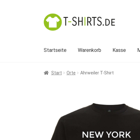
Zur
Zum
Navigation
Inhalt
springen
springen
Startseite
Warenkorb
Kasse
M
Start
Orte
Ahrweiler T-Shirt