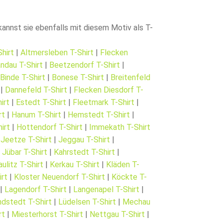
annst sie ebenfalls mit diesem Motiv als T-
hirt
|
Altmersleben T-Shirt
|
Flecken
ndau T-Shirt
|
Beetzendorf T-Shirt
|
|
Binde T-Shirt
|
Bonese T-Shirt
|
Breitenfeld
|
Dannefeld T-Shirt
|
Flecken Diesdorf T-
irt
|
Estedt T-Shirt
|
Fleetmark T-Shirt
|
rt
|
Hanum T-Shirt
|
Hemstedt T-Shirt
|
irt
|
Hottendorf T-Shirt
|
Immekath T-Shirt
|
Jeetze T-Shirt
|
Jeggau T-Shirt
|
|
Jübar T-Shirt
|
Kahrstedt T-Shirt
|
aulitz T-Shirt
|
Kerkau T-Shirt
|
Kläden T-
irt
|
Kloster Neuendorf T-Shirt
|
Köckte T-
|
Lagendorf T-Shirt
|
Langenapel T-Shirt
|
ndstedt T-Shirt
|
Lüdelsen T-Shirt
|
Mechau
rt
|
Miesterhorst T-Shirt
|
Nettgau T-Shirt
|