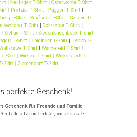
irt
|
Neulingen T-Shirt
|
Osterwohle T-Shirt
irt
|
Pretzier T-Shirt
|
Püggen T-Shirt
|
berg T-Shirt
|
Roxförde T-Shirt
|
Sachau T-
nkenhorst T-Shirt
|
Schrampe T-Shirt
|
t
|
Sichau T-Shirt
|
Siedenlangenbeck T-Shirt
ngeln T-Shirt
|
Thielbeer T-Shirt
|
Tylsen T-
Wallstawe T-Shirt
|
Wannefeld T-Shirt
|
 T-Shirt
|
Wiepke T-Shirt
|
Winkelstedt T-
T-Shirt
|
Ziemendorf T-Shirt
as perfekte Geschenk!
es Geschenk für Freunde und Familie
Bestelle jetzt und erlebe, wie dieses T-