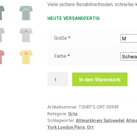
Viele sichere Bezahlmethoden, schneller 
HEUTE VERSANDFERTIG
Größe
*
Farbe
*
Altmarkkreis
In den Warenkorb
Salzwedel
T-
Shirt
Menge
Artikelnummer:
TSHRTS-ORT-00949
Kategorie:
Orte
Schlagwörter:
Altmarkkreis Salzwedel
,
Altma
York London Paris
,
Ort