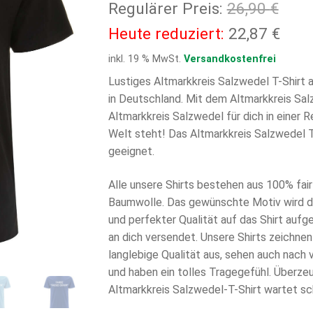
Ursp
Regulärer Preis:
26,90
€
Prei
Aktu
Heute reduziert:
22,87
€
war:
Prei
inkl. 19 % MwSt.
Versandkostenfrei
26,9
ist:
Lustiges Altmarkkreis Salzwedel T-Shirt
in Deutschland. Mit dem Altmarkkreis Salz
22,8
Altmarkkreis Salzwedel für dich in einer 
Welt steht! Das Altmarkkreis Salzwedel T
geeignet.
Alle unsere Shirts bestehen aus 100% fair 
Baumwolle. Das gewünschte Motiv wird di
und perfekter Qualität auf das Shirt aufg
an dich versendet. Unsere Shirts zeichnen
langlebige Qualität aus, sehen auch nach
und haben ein tolles Tragegefühl. Überzeu
Altmarkkreis Salzwedel-T-Shirt wartet sc