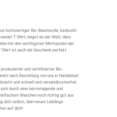
rünglicher
s
eller
s
0 €
 aus hochwertiger Bio-Baumwolle, bedruckt
wedel T-Shirt zeigst du der Welt, dass
7 €.
Reihe mit den wichtigsten Metropolen der
-Shirt ist auch als Geschenk perfekt
produzierter und zertifizierter Bio-
rekt nach Bestellung von uns in Handarbeit
ebracht und schnell und versandkostenfrei
 sich durch eine hervorragende und
 vielfachem Waschen noch richtig gut aus
g dich selbst, dein neues Lieblings-
hon auf dich!