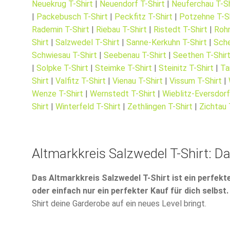
Neuekrug T-Shirt
|
Neuendorf T-Shirt
|
Neuferchau T-Sh
|
Packebusch T-Shirt
|
Peckfitz T-Shirt
|
Potzehne T-Sh
Rademin T-Shirt
|
Riebau T-Shirt
|
Ristedt T-Shirt
|
Rohr
Shirt
|
Salzwedel T-Shirt
|
Sanne-Kerkuhn T-Shirt
|
Sche
Schwiesau T-Shirt
|
Seebenau T-Shirt
|
Seethen T-Shir
|
Solpke T-Shirt
|
Steimke T-Shirt
|
Steinitz T-Shirt
|
Ta
Shirt
|
Valfitz T-Shirt
|
Vienau T-Shirt
|
Vissum T-Shirt
|
Wenze T-Shirt
|
Wernstedt T-Shirt
|
Wieblitz-Eversdorf
Shirt
|
Winterfeld T-Shirt
|
Zethlingen T-Shirt
|
Zichtau 
Altmarkkreis Salzwedel T-Shirt: D
Das Altmarkkreis Salzwedel T-Shirt ist ein perfekt
oder einfach nur ein perfekter Kauf für dich selbst.
Shirt deine Garderobe auf ein neues Level bringt.