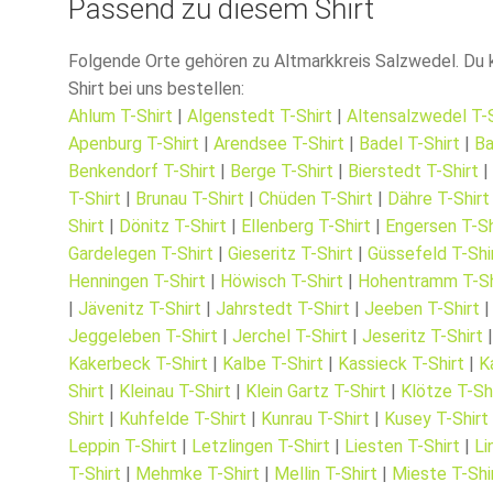
Passend zu diesem Shirt
Folgende Orte gehören zu Altmarkkreis Salzwedel. Du k
Shirt bei uns bestellen:
Ahlum T-Shirt
|
Algenstedt T-Shirt
|
Altensalzwedel T-S
Apenburg T-Shirt
|
Arendsee T-Shirt
|
Badel T-Shirt
|
Ba
Benkendorf T-Shirt
|
Berge T-Shirt
|
Bierstedt T-Shirt
T-Shirt
|
Brunau T-Shirt
|
Chüden T-Shirt
|
Dähre T-Shirt
Shirt
|
Dönitz T-Shirt
|
Ellenberg T-Shirt
|
Engersen T-Sh
Gardelegen T-Shirt
|
Gieseritz T-Shirt
|
Güssefeld T-Shi
Henningen T-Shirt
|
Höwisch T-Shirt
|
Hohentramm T-Sh
|
Jävenitz T-Shirt
|
Jahrstedt T-Shirt
|
Jeeben T-Shirt
Jeggeleben T-Shirt
|
Jerchel T-Shirt
|
Jeseritz T-Shirt
Kakerbeck T-Shirt
|
Kalbe T-Shirt
|
Kassieck T-Shirt
|
K
Shirt
|
Kleinau T-Shirt
|
Klein Gartz T-Shirt
|
Klötze T-Sh
Shirt
|
Kuhfelde T-Shirt
|
Kunrau T-Shirt
|
Kusey T-Shirt
Leppin T-Shirt
|
Letzlingen T-Shirt
|
Liesten T-Shirt
|
Li
T-Shirt
|
Mehmke T-Shirt
|
Mellin T-Shirt
|
Mieste T-Shi