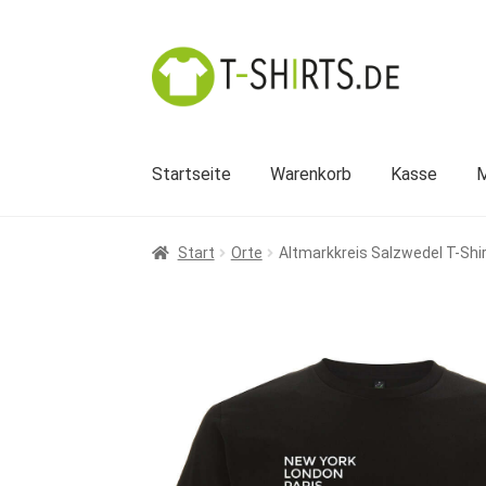
Zur
Zum
Navigation
Inhalt
springen
springen
Startseite
Warenkorb
Kasse
M
Start
Orte
Altmarkkreis Salzwedel T-Shi