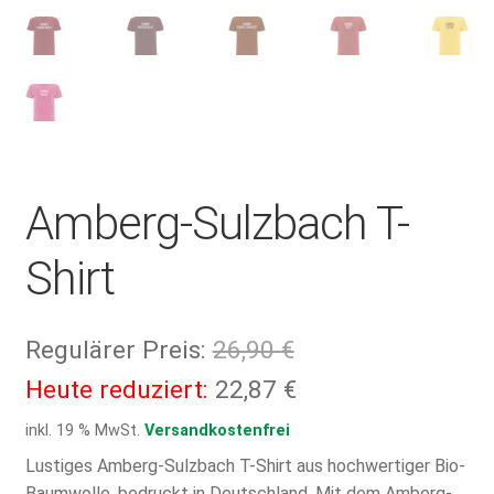
Amberg-Sulzbach T-
Shirt
Ursprünglicher
Regulärer Preis:
26,90
€
Preis
Aktueller
Heute reduziert:
22,87
€
war:
Preis
inkl. 19 % MwSt.
Versandkostenfrei
26,90 €
ist:
Lustiges Amberg-Sulzbach T-Shirt aus hochwertiger Bio-
Baumwolle, bedruckt in Deutschland. Mit dem Amberg-