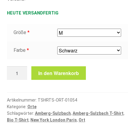
HEUTE VERSANDFERTIG
Größe
*
Farbe
*
Amberg-
In den Warenkorb
Sulzbach
T-
Shirt
Menge
Artikelnummer:
TSHRTS-ORT-01054
Kategorie:
Orte
Schlagwörter:
Amberg-Sulzbach
,
Amberg-Sulzbach T-Shirt
,
Bio T-Shirt
,
New York London Paris
,
Ort