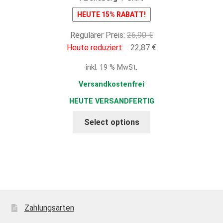
HEUTE 15% RABATT!
Ursprünglicher
Regulärer Preis:
26,90
€
Preis
Aktueller
Heute reduziert:
22,87
€
war:
Preis
inkl. 19 % MwSt.
26,90 €
ist:
22,87 €.
Versandkostenfrei
HEUTE VERSANDFERTIG
Select options
Zahlungsarten