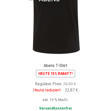
Abens T-Shirt
HEUTE 15% RABATT!
Ursprünglicher
Regulärer Preis:
26,90
€
Preis
Aktueller
Heute reduziert:
22,87
€
war:
Preis
inkl. 19 % MwSt.
26,90 €
ist:
22,87 €.
Versandkostenfrei