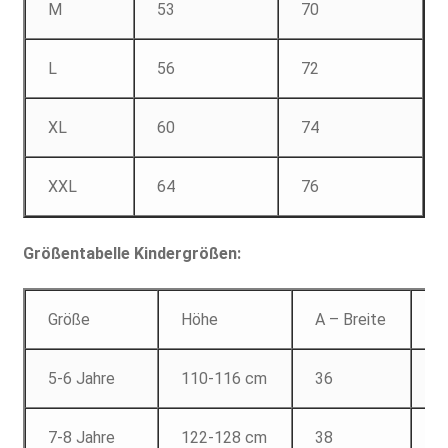
M
53
70
L
56
72
XL
60
74
XXL
64
76
Größentabelle Kindergrößen:
Größe
Höhe
A – Breite
B
5-6 Jahre
110-116 cm
36
4
7-8 Jahre
122-128 cm
38
5