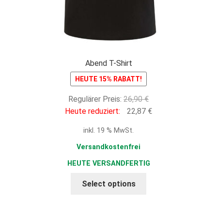
Abend T-Shirt
HEUTE 15% RABATT!
Ursprünglicher
Regulärer Preis:
26,90
€
Preis
Aktueller
Heute reduziert:
22,87
€
war:
Preis
inkl. 19 % MwSt.
26,90 €
ist:
22,87 €.
Versandkostenfrei
HEUTE VERSANDFERTIG
Select options