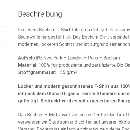
Beschreibung
In diesem Bochum T-Shirt fühlst du dich gut, da es umwel
Baumwolle hergestellt ist. Das Bochum Shirt verbinde
modernen, lockeren Schnitt und ist aufgrund seiner hohe
Aufschrift:
New York – London – Paris – Bochum
Material:
100% fair produzierte und zertifizierte Bio-
Stoffgrammatur:
155 g/m²
Locker und modern geschnittenes T-Shirt aus 100
ist nach dem Global Organic Textile Standard und 
gefertigt. Bedruckt wird es mit erneuerbaren Energ
Das Bochum – Motiv wird von uns in Deutschland im The
verwenden wir Ökostrom und achten auf unseren ökolo
Versand. Bochum ist einfach einzigartig, zeig deine Bo