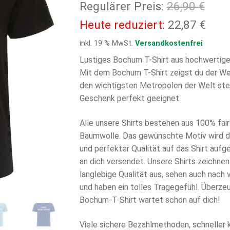
Ursp
Regulärer Preis:
26,90
€
Prei
Aktu
Heute reduziert:
22,87
€
war:
Prei
inkl. 19 % MwSt.
Versandkostenfrei
26,9
ist:
Lustiges Bochum T-Shirt aus hochwertige
Mit dem Bochum T-Shirt zeigst du der Wel
22,8
den wichtigsten Metropolen der Welt steh
Geschenk perfekt geeignet.
Alle unsere Shirts bestehen aus 100% fair 
Baumwolle. Das gewünschte Motiv wird di
und perfekter Qualität auf das Shirt aufg
an dich versendet. Unsere Shirts zeichnen
langlebige Qualität aus, sehen auch nach
und haben ein tolles Tragegefühl. Überzeu
Bochum-T-Shirt wartet schon auf dich!
Viele sichere Bezahlmethoden, schneller 