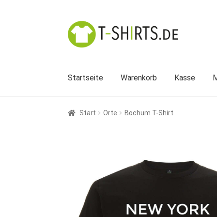
Zur
Zum
Navigation
Inhalt
springen
springen
Startseite
Warenkorb
Kasse
M
Start
Orte
Bochum T-Shirt