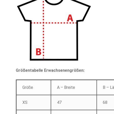
Größentabelle Erwachsenengrößen:
Größe
A – Breite
B – L
XS
47
68