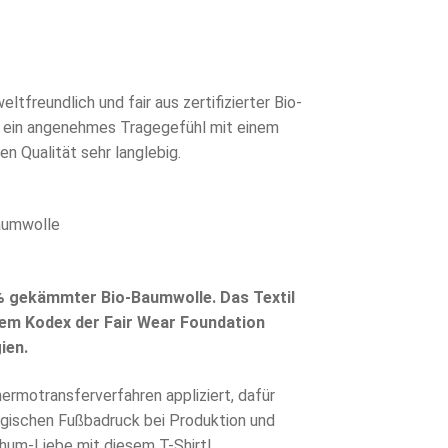
tfreundlich und fair aus zertifizierter Bio-
t ein angenehmes Tragegefühl mit einem
n Qualität sehr langlebig.
Baumwolle
% gekämmter Bio-Baumwolle. Das Textil
dem Kodex der Fair Wear Foundation
ien.
rmotransferverfahren appliziert, dafür
gischen Fußbadruck bei Produktion und
chum-Liebe mit diesem T-Shirt!