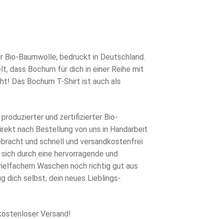
rünglicher
s
eller
s
0 €
r Bio-Baumwolle, bedruckt in Deutschland.
t, dass Bochum für dich in einer Reihe mit
7 €.
t! Das Bochum T-Shirt ist auch als
produzierter und zertifizierter Bio-
rekt nach Bestellung von uns in Handarbeit
ebracht und schnell und versandkostenfrei
 sich durch eine hervorragende und
 vielfachem Waschen noch richtig gut aus
g dich selbst, dein neues Lieblings-
kostenloser Versand!