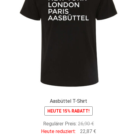
Aasbüttel T-Shirt
HEUTE 15% RABATT!
Ursprünglicher
Regulärer Preis:
26,90
€
Preis
Aktueller
Heute reduziert:
22,87
€