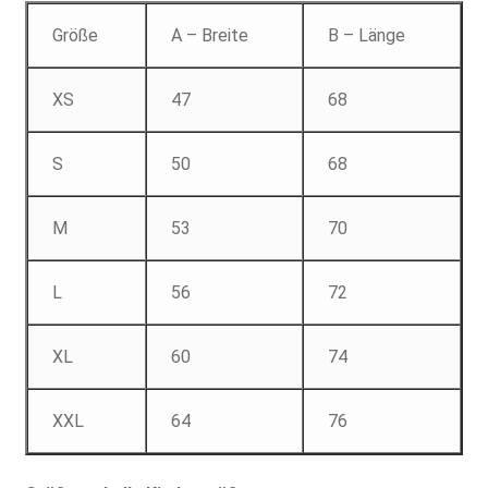
Größe
A – Breite
B – Länge
XS
47
68
S
50
68
M
53
70
L
56
72
XL
60
74
XXL
64
76