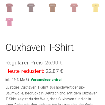
Cuxhaven T-Shirt
Ursprünglicher
Regulärer Preis:
26,90
€
Preis
Aktueller
Heute reduziert:
22,87
€
war:
Preis
inkl. 19 % MwSt.
Versandkostenfrei
26,90 €
ist:
Lustiges Cuxhaven T-Shirt aus hochwertiger Bio-
Baumwolle, bedruckt in Deutschland. Mit dem Cuxhaven
22,87 €.
T-Shirt zeigst du der Welt, dass Cuxhaven für dich in
einer Reihe mit den wichtigsten Metropolen der Welt