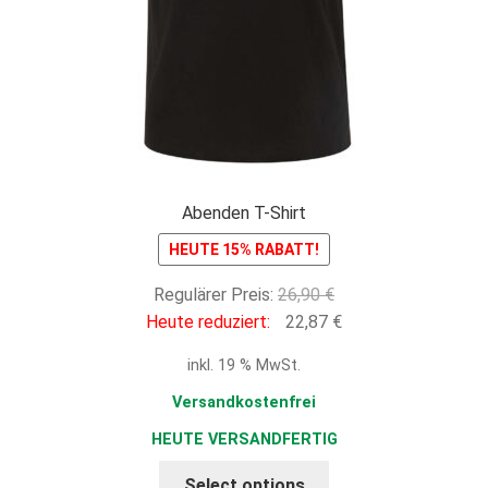
Abenden T-Shirt
HEUTE 15% RABATT!
Ursprünglicher
Regulärer Preis:
26,90
€
Preis
Aktueller
Heute reduziert:
22,87
€
war:
Preis
inkl. 19 % MwSt.
26,90 €
ist:
22,87 €.
Versandkostenfrei
HEUTE VERSANDFERTIG
Select options