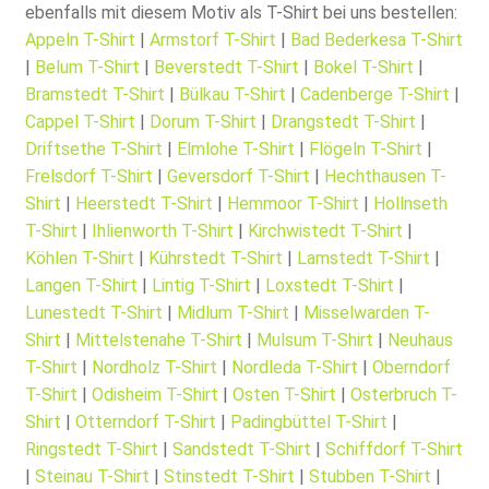
ebenfalls mit diesem Motiv als T-Shirt bei uns bestellen:
Appeln T-Shirt
|
Armstorf T-Shirt
|
Bad Bederkesa T-Shirt
|
Belum T-Shirt
|
Beverstedt T-Shirt
|
Bokel T-Shirt
|
Bramstedt T-Shirt
|
Bülkau T-Shirt
|
Cadenberge T-Shirt
|
Cappel T-Shirt
|
Dorum T-Shirt
|
Drangstedt T-Shirt
|
Driftsethe T-Shirt
|
Elmlohe T-Shirt
|
Flögeln T-Shirt
|
Frelsdorf T-Shirt
|
Geversdorf T-Shirt
|
Hechthausen T-
Shirt
|
Heerstedt T-Shirt
|
Hemmoor T-Shirt
|
Hollnseth
T-Shirt
|
Ihlienworth T-Shirt
|
Kirchwistedt T-Shirt
|
Köhlen T-Shirt
|
Kührstedt T-Shirt
|
Lamstedt T-Shirt
|
Langen T-Shirt
|
Lintig T-Shirt
|
Loxstedt T-Shirt
|
Lunestedt T-Shirt
|
Midlum T-Shirt
|
Misselwarden T-
Shirt
|
Mittelstenahe T-Shirt
|
Mulsum T-Shirt
|
Neuhaus
T-Shirt
|
Nordholz T-Shirt
|
Nordleda T-Shirt
|
Oberndorf
T-Shirt
|
Odisheim T-Shirt
|
Osten T-Shirt
|
Osterbruch T-
Shirt
|
Otterndorf T-Shirt
|
Padingbüttel T-Shirt
|
Ringstedt T-Shirt
|
Sandstedt T-Shirt
|
Schiffdorf T-Shirt
|
Steinau T-Shirt
|
Stinstedt T-Shirt
|
Stubben T-Shirt
|