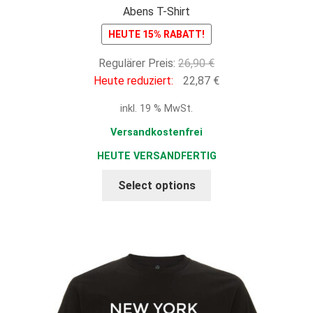
Abens T-Shirt
HEUTE 15% RABATT!
Ursprünglicher
Regulärer Preis:
26,90
€
Preis
Aktueller
Heute reduziert:
22,87
€
war:
Preis
inkl. 19 % MwSt.
26,90 €
ist:
22,87 €.
Versandkostenfrei
HEUTE VERSANDFERTIG
Select options