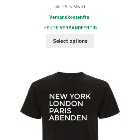
war:
Preis
inkl. 19 % MwSt.
26,90 €
ist:
22,87 €.
Versandkostenfrei
HEUTE VERSANDFERTIG
Select options