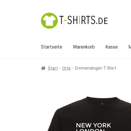
Zur
Zum
Navigation
Inhalt
springen
springen
Startseite
Warenkorb
Kasse
M
Start
Orte
Emmendingen T-Shirt