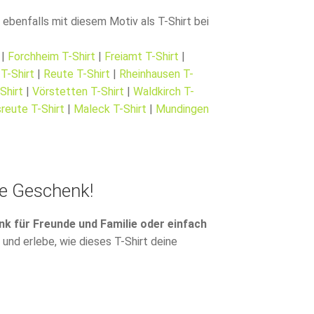
benfalls mit diesem Motiv als T-Shirt bei
|
Forchheim T-Shirt
|
Freiamt T-Shirt
|
T-Shirt
|
Reute T-Shirt
|
Rheinhausen T-
Shirt
|
Vörstetten T-Shirt
|
Waldkirch T-
reute T-Shirt
|
Maleck T-Shirt
|
Mundingen
te Geschenk!
k für Freunde und Familie oder einfach
 und erlebe, wie dieses T-Shirt deine