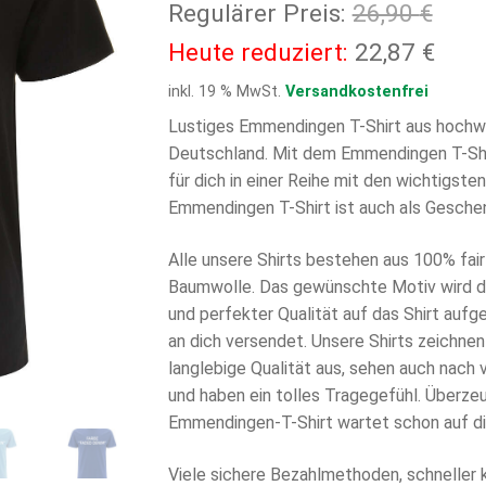
Ursp
Regulärer Preis:
26,90
€
Prei
Aktu
Heute reduziert:
22,87
€
war:
Prei
inkl. 19 % MwSt.
Versandkostenfrei
26,9
ist:
Lustiges Emmendingen T-Shirt aus hochwe
Deutschland. Mit dem Emmendingen T-Shi
22,8
für dich in einer Reihe mit den wichtigst
Emmendingen T-Shirt ist auch als Gesche
Alle unsere Shirts bestehen aus 100% fair 
Baumwolle. Das gewünschte Motiv wird di
und perfekter Qualität auf das Shirt aufg
an dich versendet. Unsere Shirts zeichnen
langlebige Qualität aus, sehen auch nach
und haben ein tolles Tragegefühl. Überzeu
Emmendingen-T-Shirt wartet schon auf di
Viele sichere Bezahlmethoden, schneller 