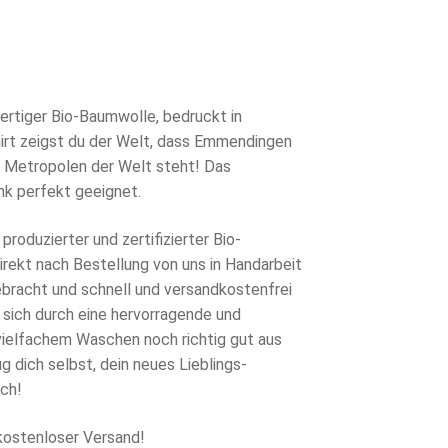
rünglicher
s
eller
s
0 €
rtiger Bio-Baumwolle, bedruckt in
rt zeigst du der Welt, dass Emmendingen
7 €.
en Metropolen der Welt steht! Das
nk perfekt geeignet.
produzierter und zertifizierter Bio-
rekt nach Bestellung von uns in Handarbeit
ebracht und schnell und versandkostenfrei
 sich durch eine hervorragende und
 vielfachem Waschen noch richtig gut aus
g dich selbst, dein neues Lieblings-
ch!
kostenloser Versand!