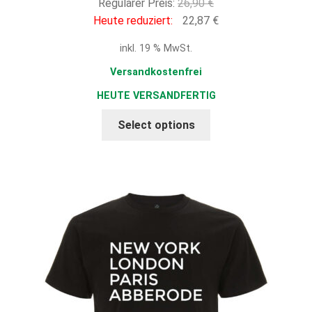
Ursprünglicher
Regulärer Preis:
26,90
€
Preis
Aktueller
Heute reduziert:
22,87
€
war:
Preis
inkl. 19 % MwSt.
26,90 €
ist:
22,87 €.
Versandkostenfrei
HEUTE VERSANDFERTIG
Select options