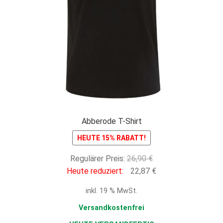
Abberode T-Shirt
HEUTE 15% RABATT!
Ursprünglicher
Regulärer Preis:
26,90
€
Preis
Aktueller
Heute reduziert:
22,87
€
war:
Preis
inkl. 19 % MwSt.
26,90 €
ist:
22,87 €.
Versandkostenfrei