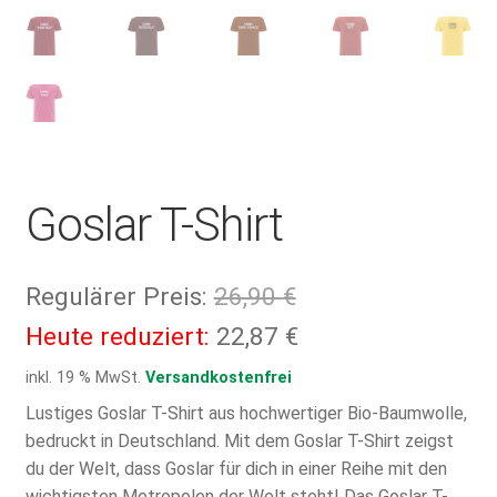
Goslar T-Shirt
Ursprünglicher
Regulärer Preis:
26,90
€
Preis
Aktueller
Heute reduziert:
22,87
€
war:
Preis
inkl. 19 % MwSt.
Versandkostenfrei
26,90 €
ist:
Lustiges Goslar T-Shirt aus hochwertiger Bio-Baumwolle,
bedruckt in Deutschland. Mit dem Goslar T-Shirt zeigst
22,87 €.
du der Welt, dass Goslar für dich in einer Reihe mit den
wichtigsten Metropolen der Welt steht! Das Goslar T-