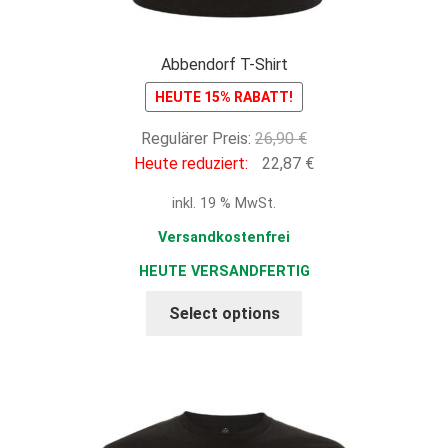
Abbendorf T-Shirt
HEUTE 15% RABATT!
Ursprünglicher
Regulärer Preis:
26,90
€
Preis
Aktueller
Heute reduziert:
22,87
€
war:
Preis
inkl. 19 % MwSt.
26,90 €
ist:
22,87 €.
Versandkostenfrei
HEUTE VERSANDFERTIG
Select options