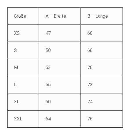
Größe
A – Breite
B – Länge
XS
47
68
S
50
68
M
53
70
L
56
72
XL
60
74
XXL
64
76