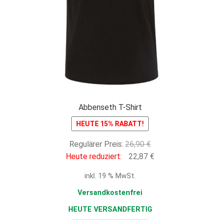
Abbenseth T-Shirt
HEUTE 15% RABATT!
Ursprünglicher
Regulärer Preis:
26,90
€
Preis
Aktueller
Heute reduziert:
22,87
€
war:
Preis
inkl. 19 % MwSt.
26,90 €
ist:
22,87 €.
Versandkostenfrei
HEUTE VERSANDFERTIG