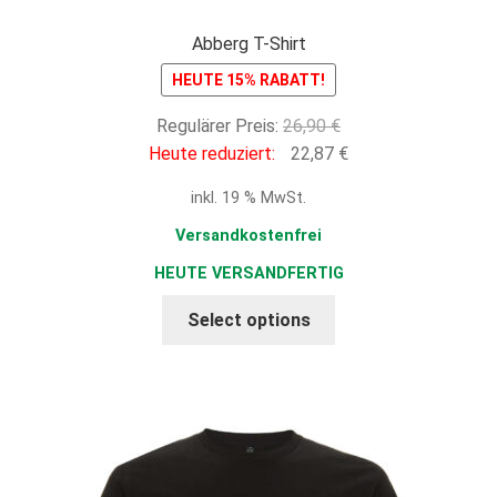
Abberg T-Shirt
HEUTE 15% RABATT!
Ursprünglicher
Regulärer Preis:
26,90
€
Preis
Aktueller
Heute reduziert:
22,87
€
war:
Preis
inkl. 19 % MwSt.
26,90 €
ist:
22,87 €.
Versandkostenfrei
HEUTE VERSANDFERTIG
Select options