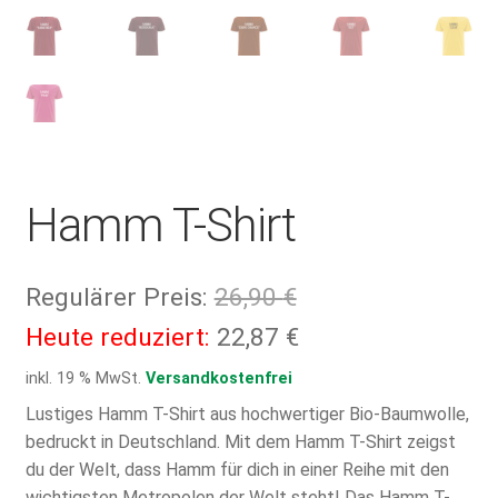
Hamm T-Shirt
Ursprünglicher
Regulärer Preis:
26,90
€
Preis
Aktueller
Heute reduziert:
22,87
€
war:
Preis
inkl. 19 % MwSt.
Versandkostenfrei
26,90 €
ist:
Lustiges Hamm T-Shirt aus hochwertiger Bio-Baumwolle,
bedruckt in Deutschland. Mit dem Hamm T-Shirt zeigst
22,87 €.
du der Welt, dass Hamm für dich in einer Reihe mit den
wichtigsten Metropolen der Welt steht! Das Hamm T-