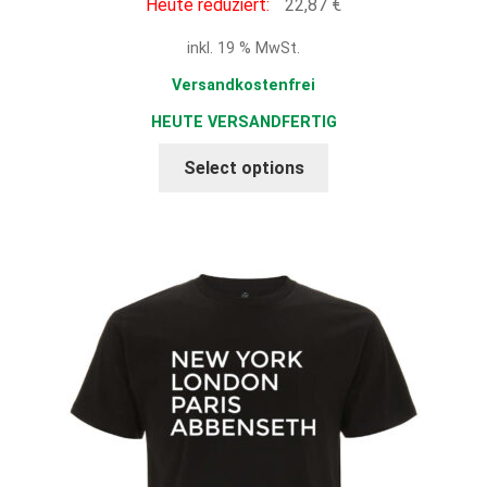
Preis
Aktueller
Heute reduziert:
22,87
€
war:
Preis
inkl. 19 % MwSt.
26,90 €
ist:
22,87 €.
Versandkostenfrei
HEUTE VERSANDFERTIG
Select options