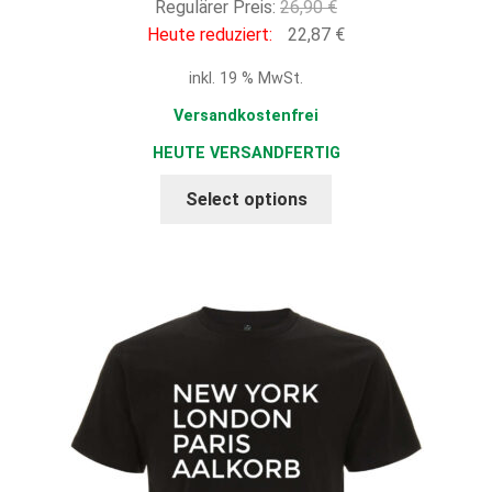
Ursprünglicher
Regulärer Preis:
26,90
€
Preis
Aktueller
Heute reduziert:
22,87
€
war:
Preis
inkl. 19 % MwSt.
26,90 €
ist:
22,87 €.
Versandkostenfrei
HEUTE VERSANDFERTIG
Select options