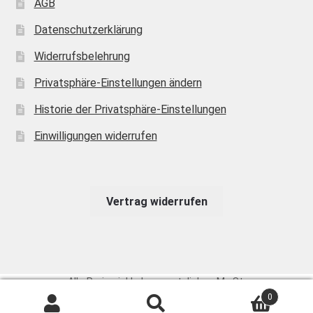
AGB
Datenschutzerklärung
Widerrufsbelehrung
Privatsphäre-Einstellungen ändern
Historie der Privatsphäre-Einstellungen
Einwilligungen widerrufen
Vertrag widerrufen
Alle Preise inkl. der gesetzlichen MwSt.
0
Suchen
Suchen