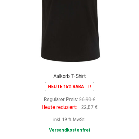
Aalkorb T-Shirt
HEUTE 15% RABATT!
Ursprünglicher
Regulärer Preis:
26,90
€
Preis
Aktueller
Heute reduziert:
22,87
€
war:
Preis
inkl. 19 % MwSt.
26,90 €
ist:
22,87 €.
Versandkostenfrei