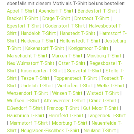
ebenfalls mit diesem Motiv als T-Shirt bei uns bestellen:
Appel T-Shirt
|
Asendorf T-Shirt
|
Bendestorf T-Shirt
|
Brackel T-Shirt
|
Drage T-Shirt
|
Drestedt T-Shirt
|
Egestorf T-Shirt
|
Gödenstorf T-Shirt
|
Halvesbostel T-
Shirt
|
Handeloh T-Shirt
|
Hanstedt T-Shirt
|
Harmstorf T-
Shirt
|
Heidenau T-Shirt
|
Hollenstedt T-Shirt
|
Jesteburg
T-Shirt
|
Kakenstorf T-Shirt
|
Königsmoor T-Shirt
|
Marschacht T-Shirt
|
Marxen T-Shirt
|
Moisburg T-Shirt
|
Neu Wulmstorf T-Shirt
|
Otter T-Shirt
|
Regesbostel T-
Shirt
|
Rosengarten T-Shirt
|
Seevetal T-Shirt
|
Stelle T-
Shirt
|
Tespe T-Shirt
|
Toppenstedt T-Shirt
|
Tostedt T-
Shirt
|
Undeloh T-Shirt
|
Vierhöfen T-Shirt
|
Welle T-Shirt
|
Wenzendorf T-Shirt
|
Winsen T-Shirt
|
Wistedt T-Shirt
|
Wulfsen T-Shirt
|
Altenwerder T-Shirt
|
Cranz T-Shirt
|
Eißendorf T-Shirt
|
Francop T-Shirt
|
Gut Moor T-Shirt
|
Hausbruch T-Shirt
|
Heimfeld T-Shirt
|
Langenbek T-Shirt
|
Marmstorf T-Shirt
|
Moorburg T-Shirt
|
Neuenfelde T-
Shirt
|
Neugraben-Fischbek T-Shirt
|
Neuland T-Shirt
|