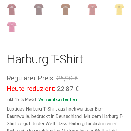
Harburg T-Shirt
Ursprünglicher
Regulärer Preis:
26,90
€
Preis
Aktueller
Heute reduziert:
22,87
€
war:
Preis
inkl. 19 % MwSt.
Versandkostenfrei
26,90 €
ist:
Lustiges Harburg T-Shirt aus hochwertiger Bio-
Baumwolle, bedruckt in Deutschland. Mit dem Harburg T-
22,87 €.
Shirt zeigst du der Welt, dass Harburg für dich in einer
Reihe mit den wichtigsten Metropolen der Welt steht!