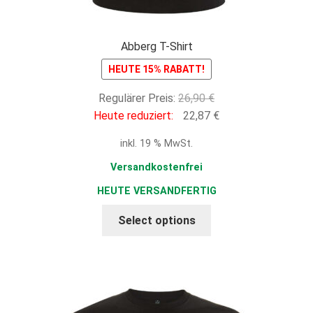
Abberg T-Shirt
HEUTE 15% RABATT!
Ursprünglicher
Regulärer Preis:
26,90
€
Preis
Aktueller
Heute reduziert:
22,87
€
war:
Preis
inkl. 19 % MwSt.
26,90 €
ist:
22,87 €.
Versandkostenfrei
HEUTE VERSANDFERTIG
Select options