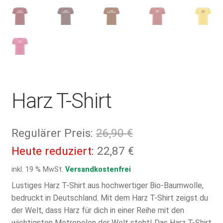
Harz T-Shirt
Ursprünglicher
Regulärer Preis:
26,90
€
Preis
Aktueller
Heute reduziert:
22,87
€
war:
Preis
inkl. 19 % MwSt.
Versandkostenfrei
26,90 €
ist:
Lustiges Harz T-Shirt aus hochwertiger Bio-Baumwolle,
bedruckt in Deutschland. Mit dem Harz T-Shirt zeigst du
22,87 €.
der Welt, dass Harz für dich in einer Reihe mit den
wichtigsten Metropolen der Welt steht! Das Harz T-Shirt