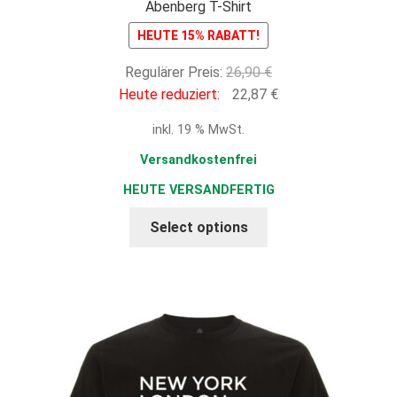
Abenberg T-Shirt
HEUTE 15% RABATT!
Ursprünglicher
Regulärer Preis:
26,90
€
Preis
Aktueller
Heute reduziert:
22,87
€
war:
Preis
inkl. 19 % MwSt.
26,90 €
ist:
22,87 €.
Versandkostenfrei
HEUTE VERSANDFERTIG
Select options