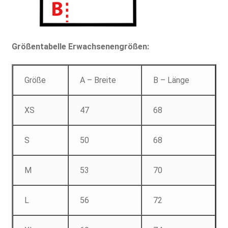
Größentabelle Erwachsenengrößen:
Größe
A – Breite
B – Länge
XS
47
68
S
50
68
M
53
70
L
56
72