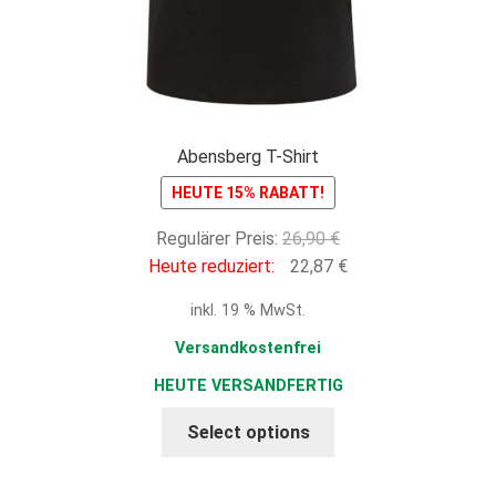
Abensberg T-Shirt
HEUTE 15% RABATT!
Ursprünglicher
Regulärer Preis:
26,90
€
Preis
Aktueller
Heute reduziert:
22,87
€
war:
Preis
inkl. 19 % MwSt.
26,90 €
ist:
22,87 €.
Versandkostenfrei
HEUTE VERSANDFERTIG
Select options