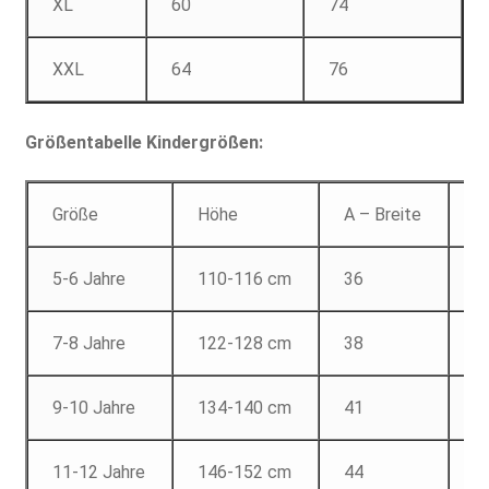
XL
60
74
XXL
64
76
Größentabelle Kindergrößen:
Größe
Höhe
A – Breite
B
5-6 Jahre
110-116 cm
36
4
7-8 Jahre
122-128 cm
38
5
9-10 Jahre
134-140 cm
41
5
11-12 Jahre
146-152 cm
44
6