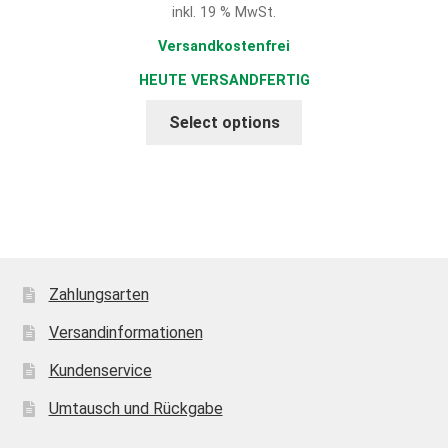
inkl. 19 % MwSt.
26,90 €
ist:
22,87 €.
Versandkostenfrei
HEUTE VERSANDFERTIG
Select options
Zahlungsarten
Versandinformationen
Kundenservice
Umtausch und Rückgabe