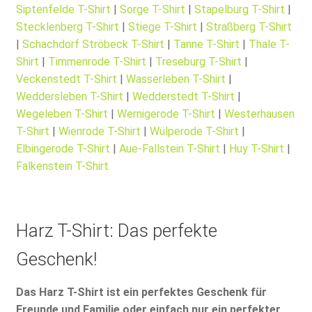
Siptenfelde T-Shirt
|
Sorge T-Shirt
|
Stapelburg T-Shirt
|
Stecklenberg T-Shirt
|
Stiege T-Shirt
|
Straßberg T-Shirt
|
Schachdorf Ströbeck T-Shirt
|
Tanne T-Shirt
|
Thale T-
Shirt
|
Timmenrode T-Shirt
|
Treseburg T-Shirt
|
Veckenstedt T-Shirt
|
Wasserleben T-Shirt
|
Weddersleben T-Shirt
|
Wedderstedt T-Shirt
|
Wegeleben T-Shirt
|
Wernigerode T-Shirt
|
Westerhausen
T-Shirt
|
Wienrode T-Shirt
|
Wülperode T-Shirt
|
Elbingerode T-Shirt
|
Aue-Fallstein T-Shirt
|
Huy T-Shirt
|
Falkenstein T-Shirt
Harz T-Shirt: Das perfekte
Geschenk!
Das Harz T-Shirt ist ein perfektes Geschenk für
Freunde und Familie oder einfach nur ein perfekter