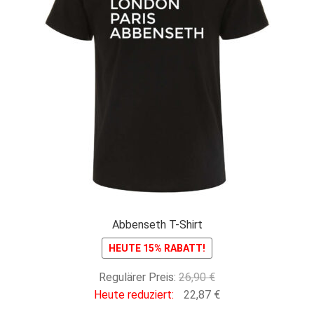
Abbenseth T-Shirt
HEUTE 15% RABATT!
Ursprünglicher
Regulärer Preis:
26,90
€
Preis
Aktueller
Heute reduziert:
22,87
€
war:
Preis