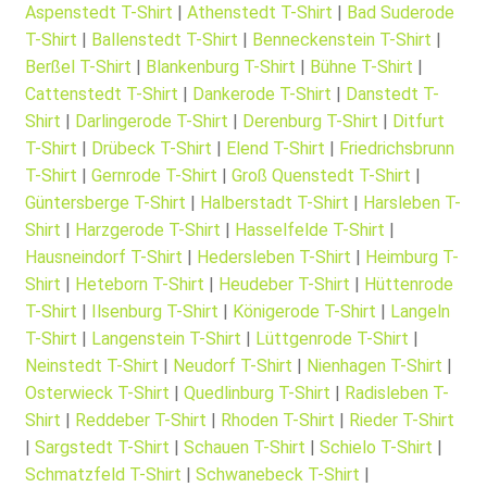
Aspenstedt T-Shirt
|
Athenstedt T-Shirt
|
Bad Suderode
T-Shirt
|
Ballenstedt T-Shirt
|
Benneckenstein T-Shirt
|
Berßel T-Shirt
|
Blankenburg T-Shirt
|
Bühne T-Shirt
|
Cattenstedt T-Shirt
|
Dankerode T-Shirt
|
Danstedt T-
Shirt
|
Darlingerode T-Shirt
|
Derenburg T-Shirt
|
Ditfurt
T-Shirt
|
Drübeck T-Shirt
|
Elend T-Shirt
|
Friedrichsbrunn
T-Shirt
|
Gernrode T-Shirt
|
Groß Quenstedt T-Shirt
|
Güntersberge T-Shirt
|
Halberstadt T-Shirt
|
Harsleben T-
Shirt
|
Harzgerode T-Shirt
|
Hasselfelde T-Shirt
|
Hausneindorf T-Shirt
|
Hedersleben T-Shirt
|
Heimburg T-
Shirt
|
Heteborn T-Shirt
|
Heudeber T-Shirt
|
Hüttenrode
T-Shirt
|
Ilsenburg T-Shirt
|
Königerode T-Shirt
|
Langeln
T-Shirt
|
Langenstein T-Shirt
|
Lüttgenrode T-Shirt
|
Neinstedt T-Shirt
|
Neudorf T-Shirt
|
Nienhagen T-Shirt
|
Osterwieck T-Shirt
|
Quedlinburg T-Shirt
|
Radisleben T-
Shirt
|
Reddeber T-Shirt
|
Rhoden T-Shirt
|
Rieder T-Shirt
|
Sargstedt T-Shirt
|
Schauen T-Shirt
|
Schielo T-Shirt
|
Schmatzfeld T-Shirt
|
Schwanebeck T-Shirt
|