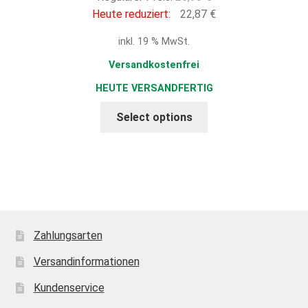
Preis
Aktueller
Heute reduziert:
22,87
€
war:
Preis
inkl. 19 % MwSt.
26,90 €
ist:
22,87 €.
Versandkostenfrei
HEUTE VERSANDFERTIG
Select options
Zahlungsarten
Versandinformationen
Kundenservice