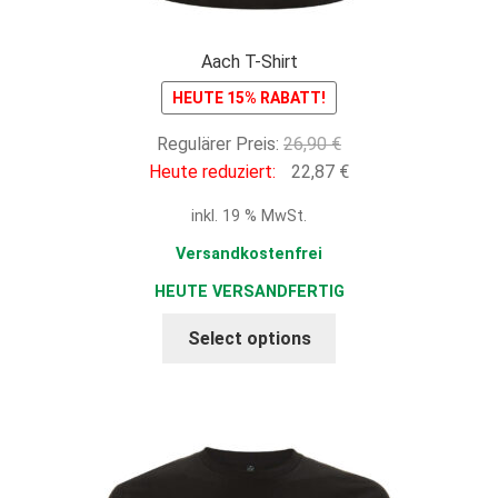
Aach T-Shirt
HEUTE 15% RABATT!
Ursprünglicher
Regulärer Preis:
26,90
€
Preis
Aktueller
Heute reduziert:
22,87
€
war:
Preis
inkl. 19 % MwSt.
26,90 €
ist:
22,87 €.
Versandkostenfrei
HEUTE VERSANDFERTIG
Select options