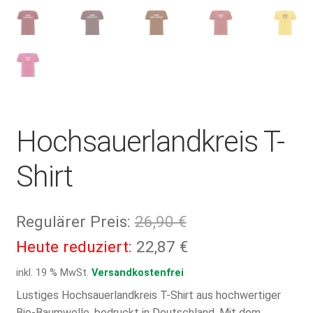
Hochsauerlandkreis T-
Shirt
Ursprünglicher
Regulärer Preis:
26,90
€
Preis
Aktueller
Heute reduziert:
22,87
€
war:
Preis
inkl. 19 % MwSt.
Versandkostenfrei
26,90 €
ist:
Lustiges Hochsauerlandkreis T-Shirt aus hochwertiger
Bio-Baumwolle, bedruckt in Deutschland. Mit dem