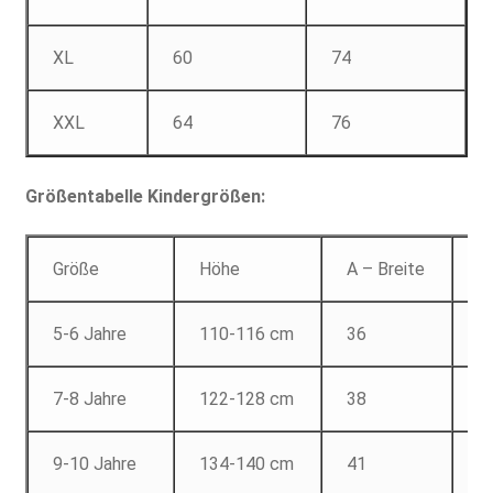
XL
60
74
XXL
64
76
Größentabelle Kindergrößen:
Größe
Höhe
A – Breite
B
5-6 Jahre
110-116 cm
36
4
7-8 Jahre
122-128 cm
38
5
9-10 Jahre
134-140 cm
41
5