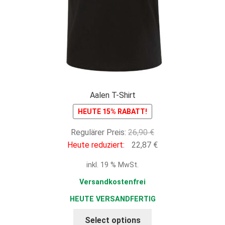
Aalen T-Shirt
HEUTE 15% RABATT!
Ursprünglicher
Regulärer Preis:
26,90
€
Preis
Aktueller
Heute reduziert:
22,87
€
war:
Preis
inkl. 19 % MwSt.
26,90 €
ist:
22,87 €.
Versandkostenfrei
HEUTE VERSANDFERTIG
Select options