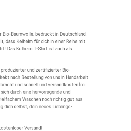
rünglicher
s
eller
s
0 €
r Bio-Baumwolle, bedruckt in Deutschland.
, dass Kelheim für dich in einer Reihe mit
7 €.
t! Das Kelheim T-Shirt ist auch als
produzierter und zertifizierter Bio-
rekt nach Bestellung von uns in Handarbeit
ebracht und schnell und versandkostenfrei
 sich durch eine hervorragende und
 vielfachem Waschen noch richtig gut aus
g dich selbst, dein neues Lieblings-
kostenloser Versand!