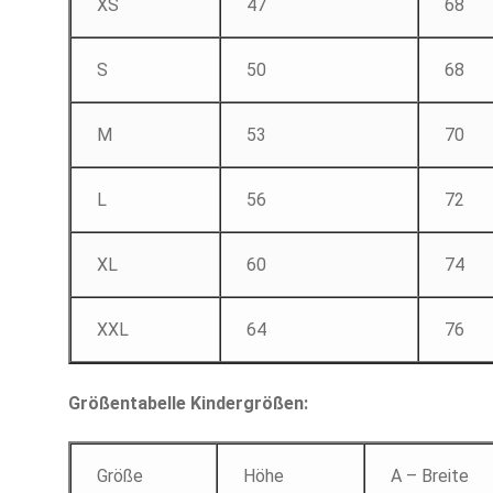
XS
47
68
S
50
68
M
53
70
L
56
72
XL
60
74
XXL
64
76
Größentabelle Kindergrößen:
Größe
Höhe
A – Breite