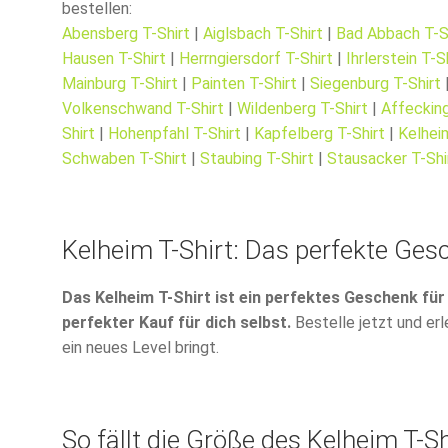
bestellen:
Abensberg T-Shirt
|
Aiglsbach T-Shirt
|
Bad Abbach T-S
Hausen T-Shirt
|
Herrngiersdorf T-Shirt
|
Ihrlerstein T-S
Mainburg T-Shirt
|
Painten T-Shirt
|
Siegenburg T-Shirt
Volkenschwand T-Shirt
|
Wildenberg T-Shirt
|
Affecking
Shirt
|
Hohenpfahl T-Shirt
|
Kapfelberg T-Shirt
|
Kelhei
Schwaben T-Shirt
|
Staubing T-Shirt
|
Stausacker T-Shi
Kelheim T-Shirt: Das perfekte Ges
Das Kelheim T-Shirt ist ein perfektes Geschenk für
perfekter Kauf für dich selbst.
Bestelle jetzt und erl
ein neues Level bringt.
So fällt die Größe des Kelheim T-Sh