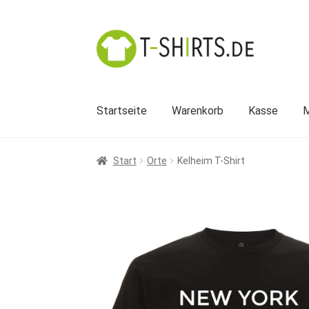
Zur
Zum
Navigation
Inhalt
springen
springen
Startseite
Warenkorb
Kasse
M
Start
Orte
Kelheim T-Shirt