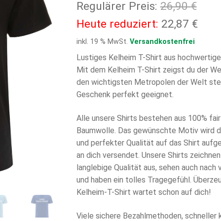
Ursp
Regulärer Preis:
26,90
€
Prei
Aktu
Heute reduziert:
22,87
€
war:
Prei
inkl. 19 % MwSt.
Versandkostenfrei
26,9
ist:
Lustiges Kelheim T-Shirt aus hochwertige
Mit dem Kelheim T-Shirt zeigst du der Welt
22,8
den wichtigsten Metropolen der Welt steh
Geschenk perfekt geeignet.
Alle unsere Shirts bestehen aus 100% fair 
Baumwolle. Das gewünschte Motiv wird di
und perfekter Qualität auf das Shirt aufg
an dich versendet. Unsere Shirts zeichnen
langlebige Qualität aus, sehen auch nach
und haben ein tolles Tragegefühl. Überzeu
Kelheim-T-Shirt wartet schon auf dich!
Viele sichere Bezahlmethoden, schneller 