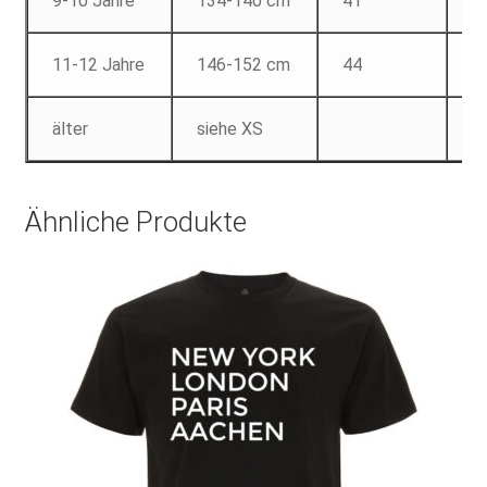
9-10 Jahre
134-140 cm
41
5
11-12 Jahre
146-152 cm
44
6
älter
siehe XS
Ähnliche Produkte