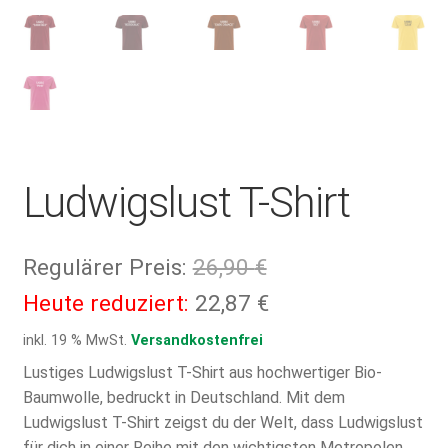
Ludwigslust T-Shirt
Ursprünglicher
Regulärer Preis:
26,90
€
Preis
Aktueller
Heute reduziert:
22,87
€
war:
Preis
inkl. 19 % MwSt.
Versandkostenfrei
26,90 €
ist:
Lustiges Ludwigslust T-Shirt aus hochwertiger Bio-
Baumwolle, bedruckt in Deutschland. Mit dem
22,87 €.
Ludwigslust T-Shirt zeigst du der Welt, dass Ludwigslust
für dich in einer Reihe mit den wichtigsten Metropolen