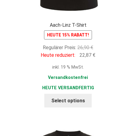
Aach-Linz T-Shirt
HEUTE 15% RABATT!
Ursprünglicher
Regulärer Preis:
26,90
€
Preis
Aktueller
Heute reduziert:
22,87
€
war:
Preis
inkl. 19 % MwSt.
26,90 €
ist:
22,87 €.
Versandkostenfrei
HEUTE VERSANDFERTIG
Select options