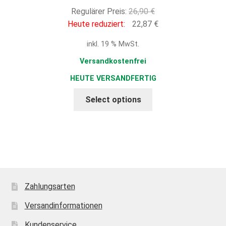
Ursprünglicher
Regulärer Preis:
26,90
€
Preis
Aktueller
Heute reduziert:
22,87
€
war:
Preis
inkl. 19 % MwSt.
26,90 €
ist:
22,87 €.
Versandkostenfrei
HEUTE VERSANDFERTIG
Select options
Zahlungsarten
Versandinformationen
Kundenservice