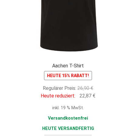
Aachen T-Shirt
HEUTE 15% RABATT!
Ursprünglicher
Regulärer Preis:
26,90
€
Preis
Aktueller
Heute reduziert:
22,87
€
war:
Preis
inkl. 19 % MwSt.
26,90 €
ist:
22,87 €.
Versandkostenfrei
HEUTE VERSANDFERTIG