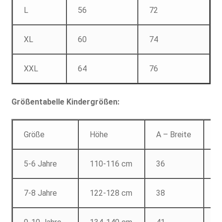
L
56
72
XL
60
74
XXL
64
76
Größentabelle Kindergrößen:
Größe
Höhe
A – Breite
B
5-6 Jahre
110-116 cm
36
4
7-8 Jahre
122-128 cm
38
5