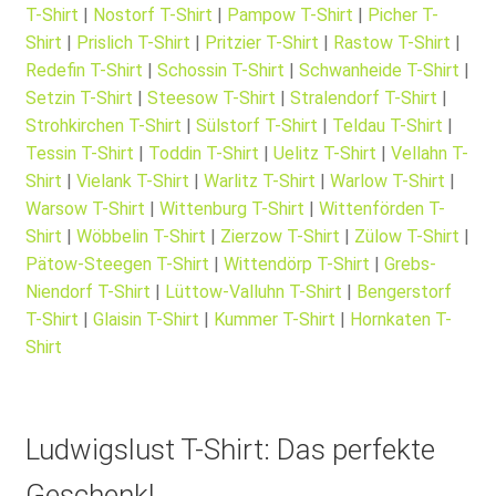
T-Shirt
|
Nostorf T-Shirt
|
Pampow T-Shirt
|
Picher T-
Shirt
|
Prislich T-Shirt
|
Pritzier T-Shirt
|
Rastow T-Shirt
|
Redefin T-Shirt
|
Schossin T-Shirt
|
Schwanheide T-Shirt
|
Setzin T-Shirt
|
Steesow T-Shirt
|
Stralendorf T-Shirt
|
Strohkirchen T-Shirt
|
Sülstorf T-Shirt
|
Teldau T-Shirt
|
Tessin T-Shirt
|
Toddin T-Shirt
|
Uelitz T-Shirt
|
Vellahn T-
Shirt
|
Vielank T-Shirt
|
Warlitz T-Shirt
|
Warlow T-Shirt
|
Warsow T-Shirt
|
Wittenburg T-Shirt
|
Wittenförden T-
Shirt
|
Wöbbelin T-Shirt
|
Zierzow T-Shirt
|
Zülow T-Shirt
|
Pätow-Steegen T-Shirt
|
Wittendörp T-Shirt
|
Grebs-
Niendorf T-Shirt
|
Lüttow-Valluhn T-Shirt
|
Bengerstorf
T-Shirt
|
Glaisin T-Shirt
|
Kummer T-Shirt
|
Hornkaten T-
Shirt
Ludwigslust T-Shirt: Das perfekte
Geschenk!