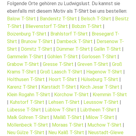
Folgende Orte gehören zu Ludwigslust. Du kannst sie
ebenfalls mit diesem Motiv als T-Shirt bei uns bestellen:
Balow T-Shirt
|
Bandenitz T-Shirt
|
Belsch T-Shirt
|
Besitz
T-Shirt
|
Blievenstorf T-Shirt
|
Bobzin T-Shirt
|
Boizenburg T-Shirt
|
Brahlstorf T-Shirt
|
Bresegard T-
Shirt
|
Brunow T-Shirt
|
Dambeck T-Shirt
|
Dersenow T-
Shirt
|
Dömitz T-Shirt
|
Dümmer T-Shirt
|
Gallin T-Shirt
|
Gammelin T-Shirt
|
Göhlen T-Shirt
|
Gorlosen T-Shirt
|
Grabow T-Shirt
|
Gresse T-Shirt
|
Greven T-Shirt
|
Groß
Krams T-Shirt
|
Groß Laasch T-Shirt
|
Hagenow T-Shirt
|
Holthusen T-Shirt
|
Hoort T-Shirt
|
Hülseburg T-Shirt
|
Karenz T-Shirt
|
Karstädt T-Shirt
|
Kirch Jesar T-Shirt
|
Klein Rogahn T-Shirt
|
Körchow T-Shirt
|
Kremmin T-Shirt
|
Kuhstorf T-Shirt
|
Lehsen T-Shirt
|
Leussow T-Shirt
|
Lübesse T-Shirt
|
Lüblow T-Shirt
|
Lübtheen T-Shirt
|
Malk Göhren T-Shirt
|
Malliß T-Shirt
|
Milow T-Shirt
|
Möllenbeck T-Shirt
|
Moraas T-Shirt
|
Muchow T-Shirt
|
Neu Gülze T-Shirt
|
Neu Kaliß T-Shirt
|
Neustadt-Glewe