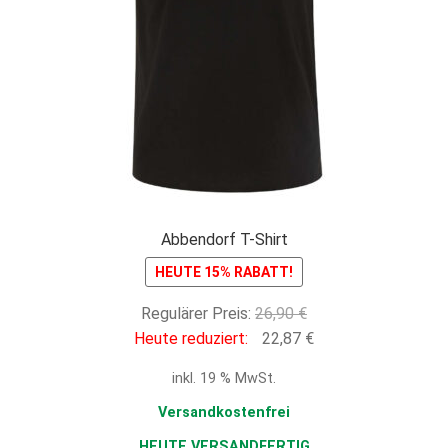
Abbendorf T-Shirt
HEUTE 15% RABATT!
Ursprünglicher
Regulärer Preis:
26,90
€
Preis
Aktueller
Heute reduziert:
22,87
€
war:
Preis
inkl. 19 % MwSt.
26,90 €
ist:
22,87 €.
Versandkostenfrei
HEUTE VERSANDFERTIG