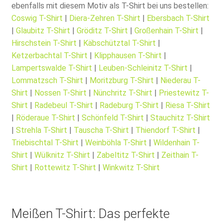
ebenfalls mit diesem Motiv als T-Shirt bei uns bestellen:
Coswig T-Shirt
|
Diera-Zehren T-Shirt
|
Ebersbach T-Shirt
|
Glaubitz T-Shirt
|
Gröditz T-Shirt
|
Großenhain T-Shirt
|
Hirschstein T-Shirt
|
Käbschütztal T-Shirt
|
Ketzerbachtal T-Shirt
|
Klipphausen T-Shirt
|
Lampertswalde T-Shirt
|
Leuben-Schleinitz T-Shirt
|
Lommatzsch T-Shirt
|
Moritzburg T-Shirt
|
Niederau T-
Shirt
|
Nossen T-Shirt
|
Nünchritz T-Shirt
|
Priestewitz T-
Shirt
|
Radebeul T-Shirt
|
Radeburg T-Shirt
|
Riesa T-Shirt
|
Röderaue T-Shirt
|
Schönfeld T-Shirt
|
Stauchitz T-Shirt
|
Strehla T-Shirt
|
Tauscha T-Shirt
|
Thiendorf T-Shirt
|
Triebischtal T-Shirt
|
Weinböhla T-Shirt
|
Wildenhain T-
Shirt
|
Wülknitz T-Shirt
|
Zabeltitz T-Shirt
|
Zeithain T-
Shirt
|
Rottewitz T-Shirt
|
Winkwitz T-Shirt
Meißen T-Shirt: Das perfekte