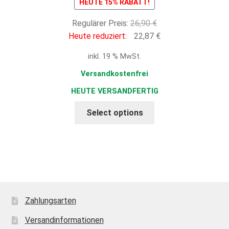
HEUTE 15% RABATT!
Ursprünglicher
Regulärer Preis:
26,90
€
Preis
Aktueller
Heute reduziert:
22,87
€
war:
Preis
inkl. 19 % MwSt.
26,90 €
ist:
22,87 €.
Versandkostenfrei
HEUTE VERSANDFERTIG
Select options
Zahlungsarten
Versandinformationen