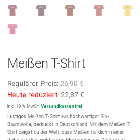
Meißen T-Shirt
Ursprünglicher
Regulärer Preis:
26,90
€
Preis
Aktueller
Heute reduziert:
22,87
€
war:
Preis
inkl. 19 % MwSt.
Versandkostenfrei
26,90 €
ist:
Lustiges Meißen T-Shirt aus hochwertiger Bio-
Baumwolle, bedruckt in Deutschland. Mit dem Meißen T-
22,87 €.
Shirt zeigst du der Welt, dass Meißen für dich in einer
Reihe mit den wichtigsten Metropolen der Welt steht!