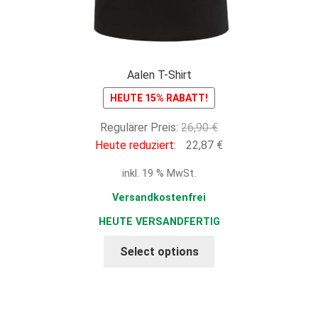
Aalen T-Shirt
HEUTE 15% RABATT!
Ursprünglicher
Regulärer Preis:
26,90
€
Preis
Aktueller
Heute reduziert:
22,87
€
war:
Preis
inkl. 19 % MwSt.
26,90 €
ist:
22,87 €.
Versandkostenfrei
HEUTE VERSANDFERTIG
Select options