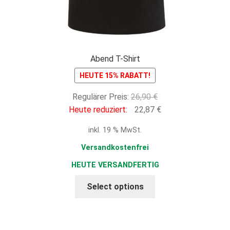
Abend T-Shirt
HEUTE 15% RABATT!
Ursprünglicher
Regulärer Preis:
26,90
€
Preis
Aktueller
Heute reduziert:
22,87
€
war:
Preis
inkl. 19 % MwSt.
26,90 €
ist:
22,87 €.
Versandkostenfrei
HEUTE VERSANDFERTIG
Select options