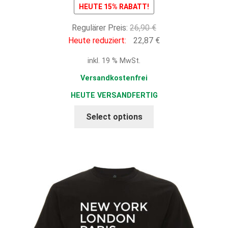
HEUTE 15% RABATT!
Ursprünglicher
Regulärer Preis:
26,90
€
Preis
Aktueller
Heute reduziert:
22,87
€
war:
Preis
inkl. 19 % MwSt.
26,90 €
ist:
22,87 €.
Versandkostenfrei
HEUTE VERSANDFERTIG
Select options