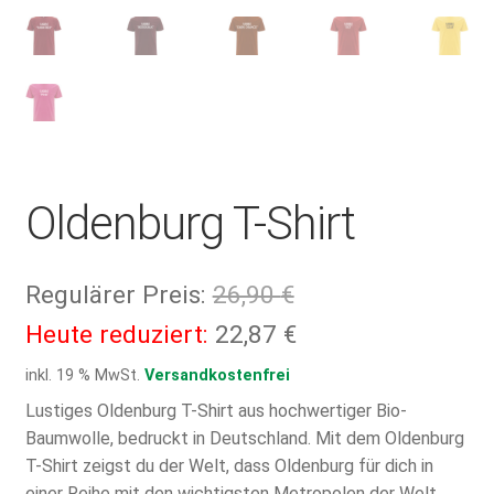
Oldenburg T-Shirt
Ursprünglicher
Regulärer Preis:
26,90
€
Preis
Aktueller
Heute reduziert:
22,87
€
war:
Preis
inkl. 19 % MwSt.
Versandkostenfrei
26,90 €
ist:
Lustiges Oldenburg T-Shirt aus hochwertiger Bio-
Baumwolle, bedruckt in Deutschland. Mit dem Oldenburg
22,87 €.
T-Shirt zeigst du der Welt, dass Oldenburg für dich in
einer Reihe mit den wichtigsten Metropolen der Welt