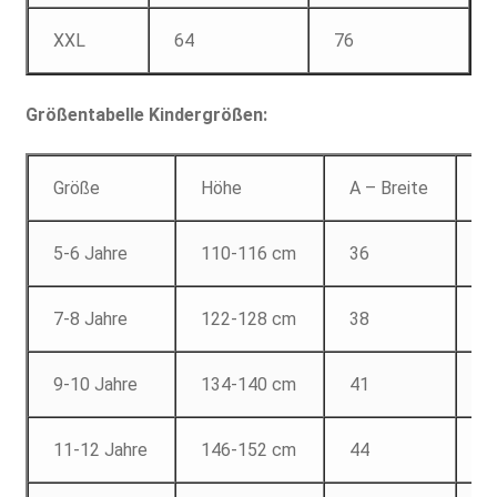
XXL
64
76
Größentabelle Kindergrößen:
Größe
Höhe
A – Breite
B
5-6 Jahre
110-116 cm
36
4
7-8 Jahre
122-128 cm
38
5
9-10 Jahre
134-140 cm
41
5
11-12 Jahre
146-152 cm
44
6