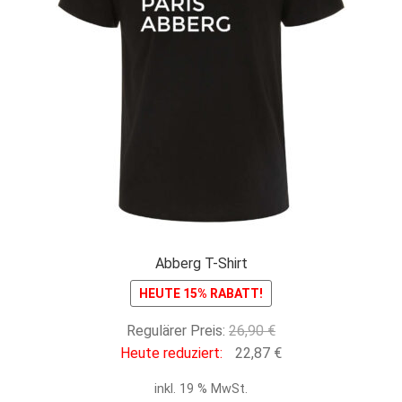
Abberg T-Shirt
HEUTE 15% RABATT!
Ursprünglicher
Regulärer Preis:
26,90
€
Preis
Aktueller
Heute reduziert:
22,87
€
war:
Preis
inkl. 19 % MwSt.
26,90 €
ist: