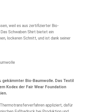
n, weil es aus zertifizierter Bio-
Das Schwaben Shirt bietet ein
, lockeren Schnitt, und ist dank seiner
Baumwolle
% gekämmter Bio-Baumwolle. Das Textil
dem Kodex der Fair Wear Foundation
ien.
hermotransferverfahren appliziert, dafür
gischen Fußbadruck bei Produktion und