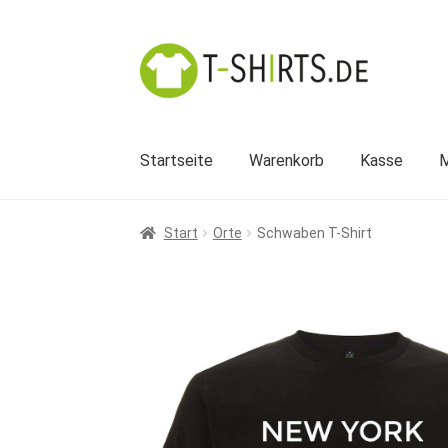
Zur
Zum
Navigation
Inhalt
springen
springen
Startseite
Warenkorb
Kasse
M
Start
Orte
Schwaben T-Shirt