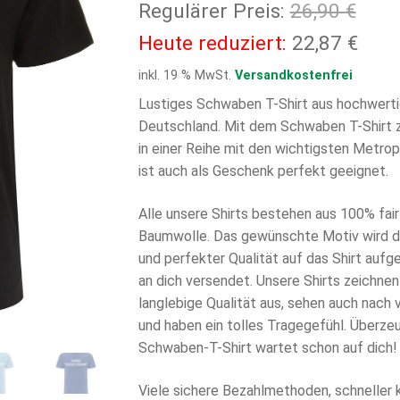
Ursp
Regulärer Preis:
26,90
€
Prei
Aktu
Heute reduziert:
22,87
€
war:
Prei
inkl. 19 % MwSt.
Versandkostenfrei
26,9
ist:
Lustiges Schwaben T-Shirt aus hochwerti
Deutschland. Mit dem Schwaben T-Shirt z
22,8
in einer Reihe mit den wichtigsten Metro
ist auch als Geschenk perfekt geeignet.
Alle unsere Shirts bestehen aus 100% fair 
Baumwolle. Das gewünschte Motiv wird di
und perfekter Qualität auf das Shirt aufg
an dich versendet. Unsere Shirts zeichnen
langlebige Qualität aus, sehen auch nach
und haben ein tolles Tragegefühl. Überzeu
Schwaben-T-Shirt wartet schon auf dich!
Viele sichere Bezahlmethoden, schneller 