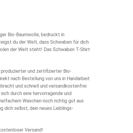
rünglicher
s
eller
s
0 €
ger Bio-Baumwolle, bedruckt in
eigst du der Welt, dass Schwaben für dich
7 €.
polen der Welt steht! Das Schwaben T-Shirt
produzierter und zertifizierter Bio-
rekt nach Bestellung von uns in Handarbeit
ebracht und schnell und versandkostenfrei
 sich durch eine hervorragende und
 vielfachem Waschen noch richtig gut aus
g dich selbst, dein neues Lieblings-
kostenloser Versand!