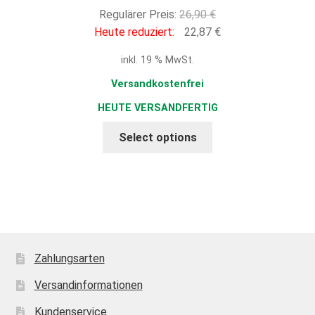
Ursprünglicher
Regulärer Preis:
26,90
€
Preis
Aktueller
Heute reduziert:
22,87
€
war:
Preis
inkl. 19 % MwSt.
26,90 €
ist:
22,87 €.
Versandkostenfrei
HEUTE VERSANDFERTIG
Select options
Zahlungsarten
Versandinformationen
Kundenservice