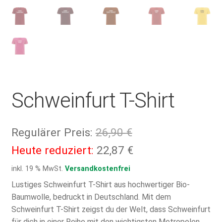
Schweinfurt T-Shirt
Ursprünglicher
Regulärer Preis:
26,90
€
Preis
Aktueller
Heute reduziert:
22,87
€
war:
Preis
inkl. 19 % MwSt.
Versandkostenfrei
26,90 €
ist:
Lustiges Schweinfurt T-Shirt aus hochwertiger Bio-
Baumwolle, bedruckt in Deutschland. Mit dem
22,87 €.
Schweinfurt T-Shirt zeigst du der Welt, dass Schweinfurt
für dich in einer Reihe mit den wichtigsten Metropolen