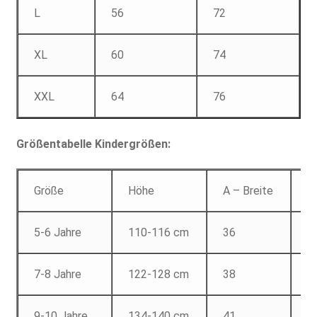
L
56
72
XL
60
74
XXL
64
76
Größentabelle Kindergrößen:
Größe
Höhe
A – Breite
B
5-6 Jahre
110-116 cm
36
4
7-8 Jahre
122-128 cm
38
5
9-10 Jahre
134-140 cm
41
5