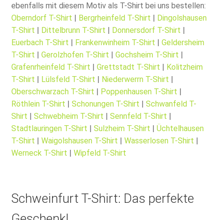
ebenfalls mit diesem Motiv als T-Shirt bei uns bestellen:
Oberndorf T-Shirt
|
Bergrheinfeld T-Shirt
|
Dingolshausen
T-Shirt
|
Dittelbrunn T-Shirt
|
Donnersdorf T-Shirt
|
Euerbach T-Shirt
|
Frankenwinheim T-Shirt
|
Geldersheim
T-Shirt
|
Gerolzhofen T-Shirt
|
Gochsheim T-Shirt
|
Grafenrheinfeld T-Shirt
|
Grettstadt T-Shirt
|
Kolitzheim
T-Shirt
|
Lülsfeld T-Shirt
|
Niederwerrn T-Shirt
|
Oberschwarzach T-Shirt
|
Poppenhausen T-Shirt
|
Röthlein T-Shirt
|
Schonungen T-Shirt
|
Schwanfeld T-
Shirt
|
Schwebheim T-Shirt
|
Sennfeld T-Shirt
|
Stadtlauringen T-Shirt
|
Sulzheim T-Shirt
|
Üchtelhausen
T-Shirt
|
Waigolshausen T-Shirt
|
Wasserlosen T-Shirt
|
Werneck T-Shirt
|
Wipfeld T-Shirt
Schweinfurt T-Shirt: Das perfekte
Geschenk!