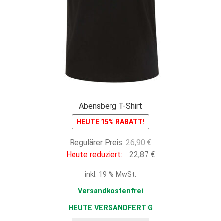
Abensberg T-Shirt
HEUTE 15% RABATT!
Ursprünglicher
Regulärer Preis:
26,90
€
Preis
Aktueller
Heute reduziert:
22,87
€
war:
Preis
inkl. 19 % MwSt.
26,90 €
ist:
22,87 €.
Versandkostenfrei
HEUTE VERSANDFERTIG