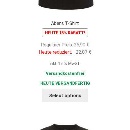
Abens T-Shirt
HEUTE 15% RABATT!
Ursprünglicher
Regulärer Preis:
26,90
€
Preis
Aktueller
Heute reduziert:
22,87
€
war:
Preis
inkl. 19 % MwSt.
26,90 €
ist:
22,87 €.
Versandkostenfrei
HEUTE VERSANDFERTIG
Select options