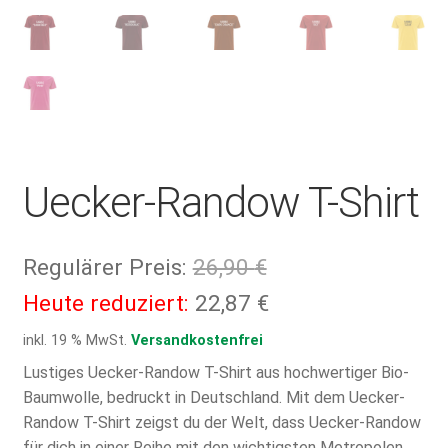
Uecker-Randow T-Shirt
Ursprünglicher
Regulärer Preis:
26,90
€
Preis
Aktueller
Heute reduziert:
22,87
€
war:
Preis
inkl. 19 % MwSt.
Versandkostenfrei
26,90 €
ist:
Lustiges Uecker-Randow T-Shirt aus hochwertiger Bio-
Baumwolle, bedruckt in Deutschland. Mit dem Uecker-
22,87 €.
Randow T-Shirt zeigst du der Welt, dass Uecker-Randow
für dich in einer Reihe mit den wichtigsten Metropolen