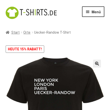
Zur
Zum
Menü
Navigation
Inhalt
springen
springen
Start
Start
Orte
Uecker-Randow T-Shirt
Warenkorb
HEUTE 15% RABATT!
Kasse
Mein Konto