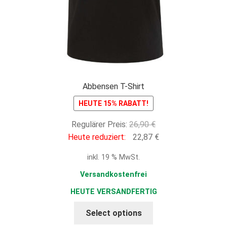
Abbensen T-Shirt
HEUTE 15% RABATT!
Ursprünglicher
Regulärer Preis:
26,90
€
Preis
Aktueller
Heute reduziert:
22,87
€
war:
Preis
inkl. 19 % MwSt.
26,90 €
ist:
22,87 €.
Versandkostenfrei
HEUTE VERSANDFERTIG
Select options