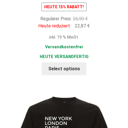
HEUTE 15% RABATT!
Ursprünglicher
Regulärer Preis:
26,90
€
Preis
Aktueller
Heute reduziert:
22,87
€
war:
Preis
inkl. 19 % MwSt.
26,90 €
ist:
22,87 €.
Versandkostenfrei
HEUTE VERSANDFERTIG
Select options