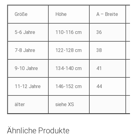
Größe
Höhe
A – Breite
B
5-6 Jahre
110-116 cm
36
4
7-8 Jahre
122-128 cm
38
5
9-10 Jahre
134-140 cm
41
5
11-12 Jahre
146-152 cm
44
6
älter
siehe XS
Ähnliche Produkte