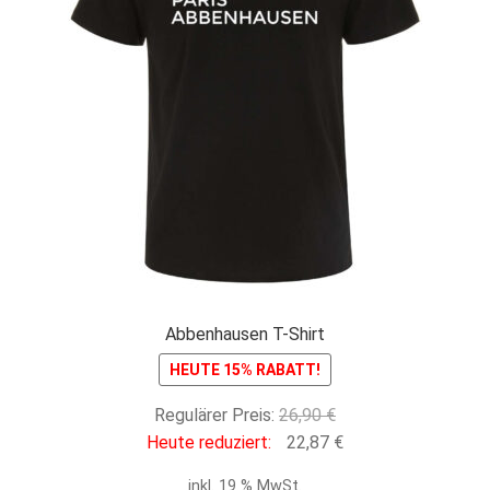
Abbenhausen T-Shirt
HEUTE 15% RABATT!
Ursprünglicher
Regulärer Preis:
26,90
€
Preis
Aktueller
Heute reduziert:
22,87
€
war:
Preis
inkl. 19 % MwSt.