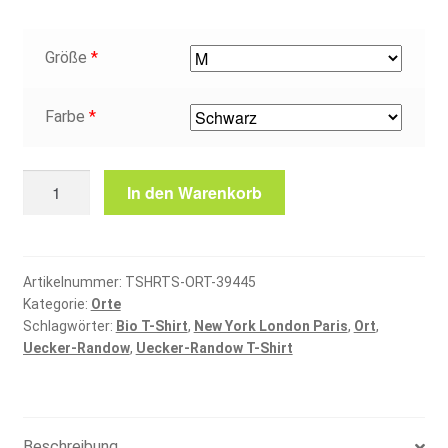
Größe
*
Farbe
*
Uecker-
In den Warenkorb
Randow
T-
Shirt
Menge
Artikelnummer:
TSHRTS-ORT-39445
Kategorie:
Orte
Schlagwörter:
Bio T-Shirt
,
New York London Paris
,
Ort
,
Uecker-Randow
,
Uecker-Randow T-Shirt
Beschreibung