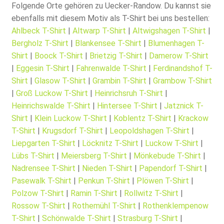
Folgende Orte gehören zu Uecker-Randow. Du kannst sie
ebenfalls mit diesem Motiv als T-Shirt bei uns bestellen:
Ahlbeck T-Shirt
|
Altwarp T-Shirt
|
Altwigshagen T-Shirt
|
Bergholz T-Shirt
|
Blankensee T-Shirt
|
Blumenhagen T-
Shirt
|
Boock T-Shirt
|
Brietzig T-Shirt
|
Damerow T-Shirt
|
Eggesin T-Shirt
|
Fahrenwalde T-Shirt
|
Ferdinandshof T-
Shirt
|
Glasow T-Shirt
|
Grambin T-Shirt
|
Grambow T-Shirt
|
Groß Luckow T-Shirt
|
Heinrichsruh T-Shirt
|
Heinrichswalde T-Shirt
|
Hintersee T-Shirt
|
Jatznick T-
Shirt
|
Klein Luckow T-Shirt
|
Koblentz T-Shirt
|
Krackow
T-Shirt
|
Krugsdorf T-Shirt
|
Leopoldshagen T-Shirt
|
Liepgarten T-Shirt
|
Löcknitz T-Shirt
|
Luckow T-Shirt
|
Lübs T-Shirt
|
Meiersberg T-Shirt
|
Mönkebude T-Shirt
|
Nadrensee T-Shirt
|
Nieden T-Shirt
|
Papendorf T-Shirt
|
Pasewalk T-Shirt
|
Penkun T-Shirt
|
Plöwen T-Shirt
|
Polzow T-Shirt
|
Ramin T-Shirt
|
Rollwitz T-Shirt
|
Rossow T-Shirt
|
Rothemühl T-Shirt
|
Rothenklempenow
T-Shirt
|
Schönwalde T-Shirt
|
Strasburg T-Shirt
|