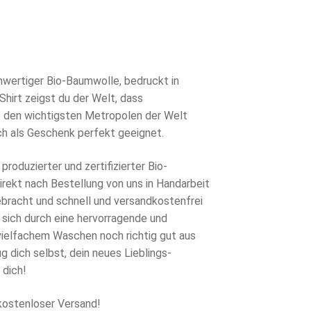
rünglicher
s
eller
s
0 €
hwertiger Bio-Baumwolle, bedruckt in
hirt zeigst du der Welt, dass
7 €.
it den wichtigsten Metropolen der Welt
ch als Geschenk perfekt geeignet.
produzierter und zertifizierter Bio-
rekt nach Bestellung von uns in Handarbeit
ebracht und schnell und versandkostenfrei
 sich durch eine hervorragende und
 vielfachem Waschen noch richtig gut aus
g dich selbst, dein neues Lieblings-
 dich!
kostenloser Versand!