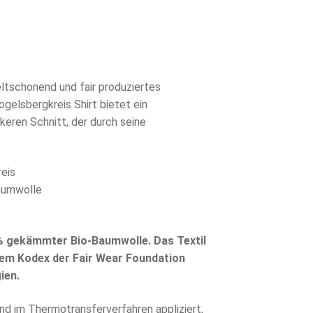
ltschonend und fair produziertes
ogelsbergkreis Shirt bietet ein
eren Schnitt, der durch seine
eis
Baumwolle
% gekämmter Bio-Baumwolle. Das Textil
dem Kodex der Fair Wear Foundation
ien.
nd im Thermotransferverfahren appliziert,