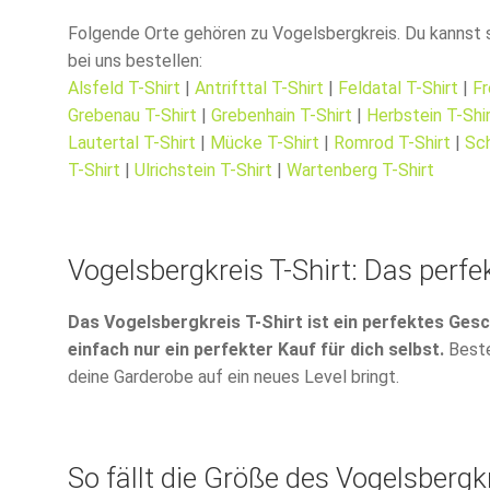
Folgende Orte gehören zu Vogelsbergkreis. Du kannst s
bei uns bestellen:
Alsfeld T-Shirt
|
Antrifttal T-Shirt
|
Feldatal T-Shirt
|
Fr
Grebenau T-Shirt
|
Grebenhain T-Shirt
|
Herbstein T-Shi
Lautertal T-Shirt
|
Mücke T-Shirt
|
Romrod T-Shirt
|
Sch
T-Shirt
|
Ulrichstein T-Shirt
|
Wartenberg T-Shirt
Vogelsbergkreis T-Shirt: Das perf
Das Vogelsbergkreis T-Shirt ist ein perfektes Ges
einfach nur ein perfekter Kauf für dich selbst.
Bestel
deine Garderobe auf ein neues Level bringt.
So fällt die Größe des Vogelsbergkr