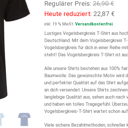
Ursp
Regulärer Preis:
26,90
€
Prei
Aktu
Heute reduziert:
22,87
€
war:
Prei
inkl. 19 % MwSt.
Versandkostenfrei
26,9
ist:
Lustiges Vogelsbergkreis T-Shirt aus hoc
Deutschland. Mit dem Vogelsbergkreis T-S
22,8
Vogelsbergkreis für dich in einer Reihe m
steht! Das Vogelsbergkreis T-Shirt ist au
Alle unsere Shirts bestehen aus 100% fair 
Baumwolle. Das gewünschte Motiv wird di
und perfekter Qualität auf das Shirt aufg
an dich versendet. Unsere Shirts zeichnen
langlebige Qualität aus, sehen auch nach
und haben ein tolles Tragegefühl. Überzeu
Vogelsbergkreis-T-Shirt wartet schon auf
Viele sichere Bezahlmethoden, schneller 