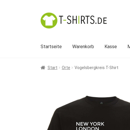
Zur
Zum
Navigation
Inhalt
springen
springen
Startseite
Warenkorb
Kasse
M
Start
Orte
Vogelsbergkreis T-Shirt