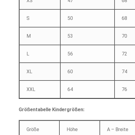
XS
47
68
S
50
68
M
53
70
L
56
72
XL
60
74
XXL
64
76
Größentabelle Kindergrößen:
Größe
Höhe
A – Breite