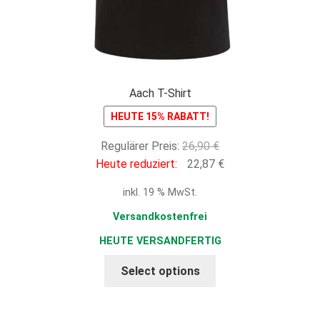
Aach T-Shirt
HEUTE 15% RABATT!
Ursprünglicher
Regulärer Preis:
26,90
€
Preis
Aktueller
Heute reduziert:
22,87
€
war:
Preis
inkl. 19 % MwSt.
26,90 €
ist:
22,87 €.
Versandkostenfrei
HEUTE VERSANDFERTIG
Select options