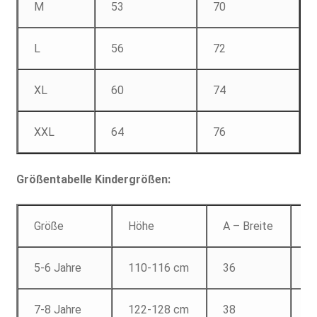
M
53
70
L
56
72
XL
60
74
XXL
64
76
Größentabelle Kindergrößen:
Größe
Höhe
A – Breite
B
5-6 Jahre
110-116 cm
36
4
7-8 Jahre
122-128 cm
38
5