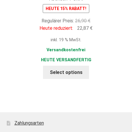
HEUTE 15% RABATT!
Ursprünglicher
Regulärer Preis:
26,90
€
Preis
Aktueller
Heute reduziert:
22,87
€
war:
Preis
inkl. 19 % MwSt.
26,90 €
ist:
22,87 €.
Versandkostenfrei
HEUTE VERSANDFERTIG
Select options
Zahlungsarten