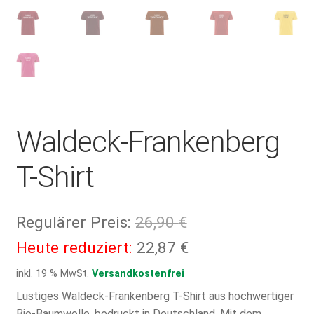
Waldeck-Frankenberg
T-Shirt
Ursprünglicher
Regulärer Preis:
26,90
€
Preis
Aktueller
Heute reduziert:
22,87
€
war:
Preis
inkl. 19 % MwSt.
Versandkostenfrei
26,90 €
ist:
Lustiges Waldeck-Frankenberg T-Shirt aus hochwertiger
Bio-Baumwolle, bedruckt in Deutschland. Mit dem