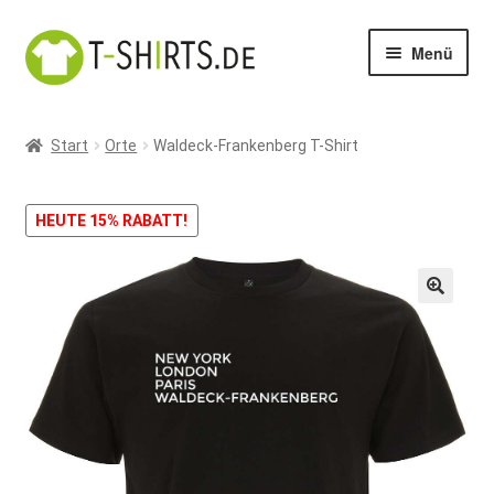
Zur
Zum
Menü
Navigation
Inhalt
springen
springen
Start
Start
Orte
Waldeck-Frankenberg T-Shirt
Warenkorb
HEUTE 15% RABATT!
Kasse
Mein Konto