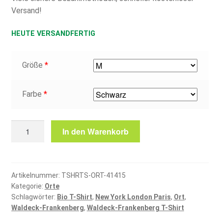
Versand!
HEUTE VERSANDFERTIG
Größe
*
Farbe
*
Waldeck-
In den Warenkorb
Frankenberg
T-
Shirt
Menge
Artikelnummer:
TSHRTS-ORT-41415
Kategorie:
Orte
Schlagwörter:
Bio T-Shirt
,
New York London Paris
,
Ort
,
Waldeck-Frankenberg
,
Waldeck-Frankenberg T-Shirt