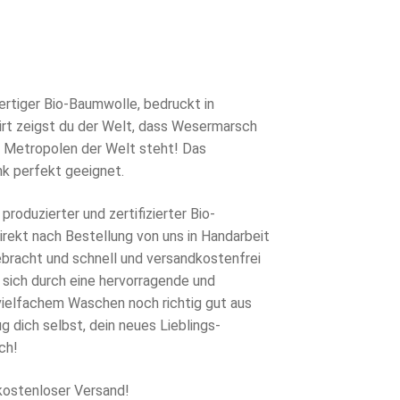
rünglicher
s
eller
s
0 €
rtiger Bio-Baumwolle, bedruckt in
rt zeigst du der Welt, dass Wesermarsch
7 €.
en Metropolen der Welt steht! Das
k perfekt geeignet.
produzierter und zertifizierter Bio-
rekt nach Bestellung von uns in Handarbeit
ebracht und schnell und versandkostenfrei
 sich durch eine hervorragende und
 vielfachem Waschen noch richtig gut aus
g dich selbst, dein neues Lieblings-
ch!
kostenloser Versand!