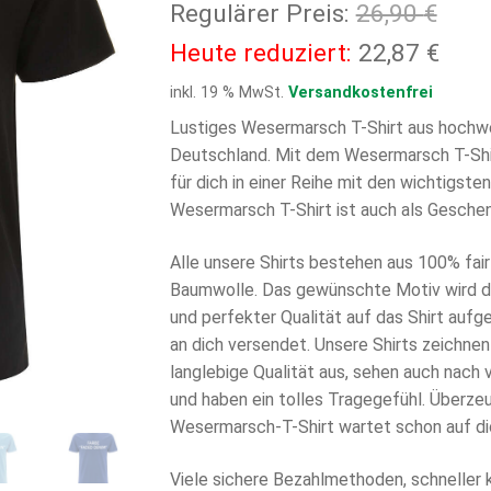
Ursp
Regulärer Preis:
26,90
€
Prei
Aktu
Heute reduziert:
22,87
€
war:
Prei
inkl. 19 % MwSt.
Versandkostenfrei
26,9
ist:
Lustiges Wesermarsch T-Shirt aus hochwe
Deutschland. Mit dem Wesermarsch T-Shi
22,8
für dich in einer Reihe mit den wichtigst
Wesermarsch T-Shirt ist auch als Geschen
Alle unsere Shirts bestehen aus 100% fair 
Baumwolle. Das gewünschte Motiv wird di
und perfekter Qualität auf das Shirt aufg
an dich versendet. Unsere Shirts zeichnen
langlebige Qualität aus, sehen auch nach
und haben ein tolles Tragegefühl. Überzeu
Wesermarsch-T-Shirt wartet schon auf di
Viele sichere Bezahlmethoden, schneller 