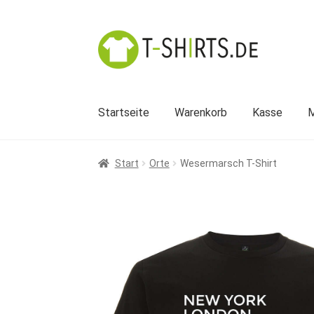
Zur
Zum
Navigation
Inhalt
springen
springen
Startseite
Warenkorb
Kasse
M
Start
Orte
Wesermarsch T-Shirt