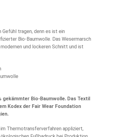
Gefühl tragen, denn es ist ein
ifizierter Bio-Baumwolle. Das Wesermarsch
 modernen und lockeren Schnitt und ist
h
Baumwolle
% gekämmter Bio-Baumwolle. Das Textil
dem Kodex der Fair Wear Foundation
ien.
im Thermotransferverfahren appliziert,
 ökologischen Fußbadruck bei Produktion